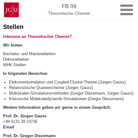
Zum
Johannes
FB 09
Inhalt
Gutenberg-
Theoretische Chemie
springen
Universität
Mainz
Stellen
Interesse an Theoretischer Chemie?
Wir bieten
Bachelor- und Masterarbeiten
Doktorarbeiten
WHK-Stellen
In folgenden Bereichen
Elekronenkorrelation und Coupled-Cluster-Theorie (Jürgen Gauss)
Relativistische Quantenchemie (Jürgen Gauss)
Multiskalen-Simulationsmethoden (Gregor Diezemann, Jürgen Gauss)
Klassische Molekulardynamik-Simulationen (Gregor Diezemann)
Weitere Information geben wir gerne in einem Gespräch:
Prof. Dr. Jürgen Gauss
+49 6131 39 23736
Email
Prof. Dr. Gregor Diezemann