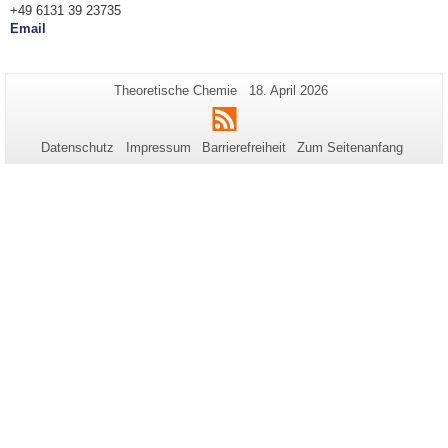
+49 6131 39 23735
Email
Zusätzliche
Seiten-
Letzte
Theoretische Chemie
18. April 2026
Name:
Aktualisierung:
Informationen
RSS
zu
Datenschutz
Impressum
Barrierefreiheit
Zum Seitenanfang
dieser
Seite