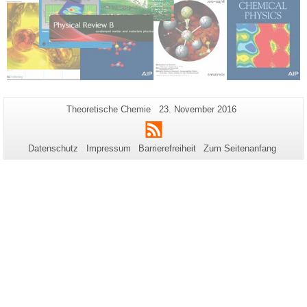
Zusätzliche
Seiten-
Letzte
Theoretische Chemie
23. November 2016
Name:
Aktualisierung:
Informationen
RSS
zu
Datenschutz
Impressum
Barrierefreiheit
Zum Seitenanfang
dieser
Seite