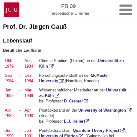
Zum
Johannes
FB 09
Inhalt
Gutenberg-
Theoretische Chemie
springen
Universität
Mainz
Prof. Dr. Jürgen Gauß
Lebenslauf
Berufliche Laufbahn
Okt
-
Aug
Chemie-Studium (Diplom) an der
Universität zu
1979
1984
Köln
Sep
-
Dez
Forschungsaufenthalt an der
McMaster
1984
1984
University
(Hamilton, Kanada)
Jan
-
Mär
Wissenschaftlicher Mitarbeiter an der
Universität
1985
1989
zu Köln
bei Professor
D. Cremer
Apr
-
Apr
Postdoktorand an der
University of Washington
1989
1990
(Seattle)
bei Professor
E.J. Heller
Jun
-
Jun
Postdoktorand am
Quantum Theory Project
,
1990
1991
University of Florida
, (Gainesville) bei