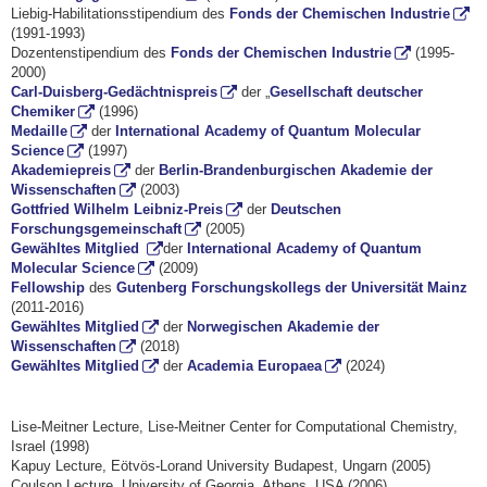
Liebig-Habilitationsstipendium des
Fonds der Chemischen Industrie
(1991-1993)
Dozentenstipendium des
Fonds der Chemischen Industrie
(1995-
2000)
Carl-Duisberg-Gedächtnispreis
der „
Gesellschaft deutscher
Chemiker
(1996)
Medaille
der
International Academy of Quantum Molecular
Science
(1997)
Akademiepreis
der
Berlin-Brandenburgischen Akademie der
Wissenschaften
(2003)
Gottfried Wilhelm Leibniz-Preis
der
Deutschen
Forschungsgemeinschaft
(2005)
Gewähltes Mitglied
der
International Academy of Quantum
Molecular Science
(2009)
Fellowship
des
Gutenberg Forschungskollegs der Universität Mainz
(2011-2016)
Gewähltes Mitglied
der
Norwegischen Akademie der
Wissenschaften
(2018)
Gewähltes Mitglied
der
Academia Europaea
(2024)
Lise-Meitner Lecture, Lise-Meitner Center for Computational Chemistry,
Israel (1998)
Kapuy Lecture, Eötvös-Lorand University Budapest, Ungarn (2005)
Coulson Lecture, University of Georgia, Athens, USA (2006)